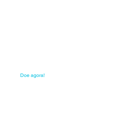
 sua solidariedade pode
mudar muitas vidas!
Doe agora!