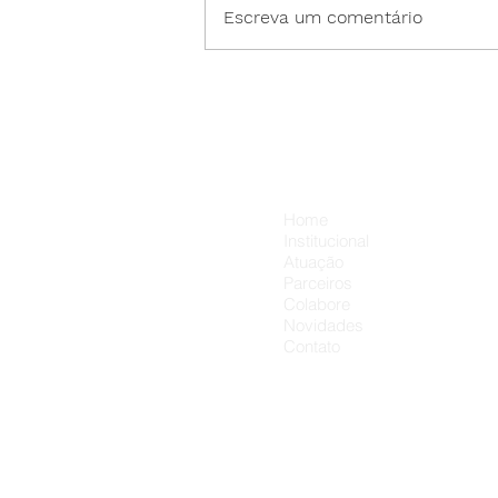
Escreva um comentário
Neste Dia dos Pais, cada
presente pode carregar um
carinho a mais. 💛👨‍👦
Menu
Home
Institucional
Atuação
Parceiros
Colabore
Novidades
Contato