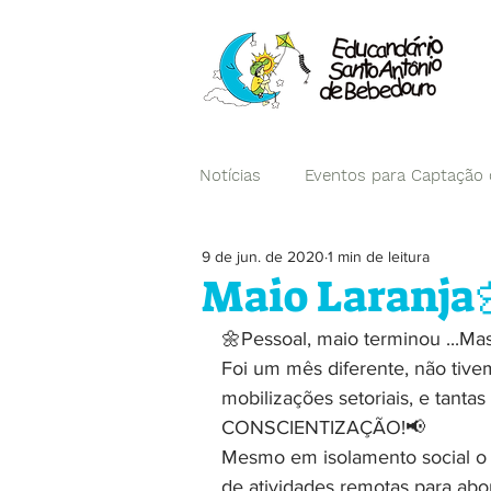
Notícias
Eventos para Captação
9 de jun. de 2020
1 min de leitura
Campanhas
Maio Laranja
🌼Pessoal, maio terminou ...Mas
Foi um mês diferente, não tive
mobilizações setoriais, e tanta
CONSCIENTIZAÇÃO!📢
Mesmo em isolamento social o E
de atividades remotas para ab