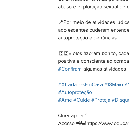
abuso e exploração sexual de c
⠀
📍Por meio de atividades lúdica
adolescentes puderam entender
autoproteção e denúncias.
⠀
👏👏E eles fizeram bonito, cad
positiva e consciente ao combat
#Confiram
 algumas atividades
⠀
#AtividadesEmCasa
#18Maio
#
#Autoproteção
#Ame
#Cuide
#Proteja
#Disqu
⠀
Quer apoiar?
Acesse 📲💻https://www.educa