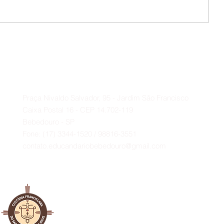
📌 O Educandário expressa seu
profundo agradecimento ao
Deputado Federal Baleia Rossi e
Contato
ao vereador Paulo Bola.
A
Praça Nivaldo Salvador, 95 - Jardim São Francisco
Caixa Postal 16 - CEP 14.702-119
Bebedouro - SP
Fone: (17) 3344-1520 / 98816-3551
contato.educandariobebedouro@gmail.com