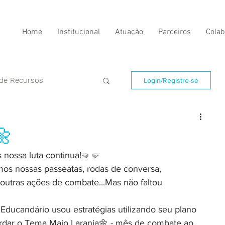
Home
Institucional
Atuação
Parceiros
Colab
 de Recursos
Login/Registre-se
🌼
 nossa luta continua!🤜🤛
mos nossas passeatas, rodas de conversa, 
s outras ações de combate...Mas não faltou 
ducandário usou estratégias utilizando seu plano 
ordar o Tema Maio Laranja🌼 - mês de combate ao 