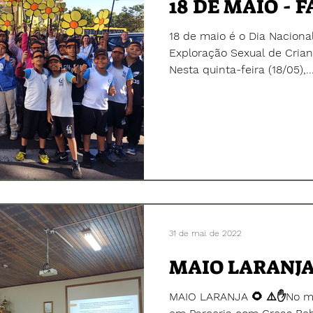
18 DE MAIO - 
18 de maio é o Dia Nacion
Exploração Sexual de Crian
Nesta quinta-feira (18/05),..
31 de mai. de 2022
MAIO LARANJ
MAIO LARANJA 🌻 ⚠️✋No mês de maio foi realizado