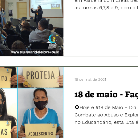
em Parceria com Creas Bebedouro uma p
as turmas 6,7,8 e 9, com o 
18 de mai. de 2021
18 de maio - Fa
🌻Hoje é #18 de Maio – Dia
Combate ao Abuso e Explora
no Educandário, esta luta é 