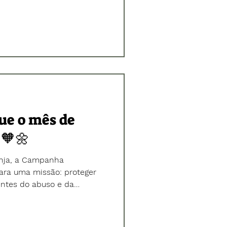
apoio à campanha Maio
centro do debate a
te ao abuso e à exploração
escentes. 🌻 🥰 Recebemos
abiana, que conduziram um
artilhando informações
cas
ue o mês de
 🧡🌼
anja, a Campanha
ara uma missão: proteger
entes do abuso e da
18 de maio é um marco de
 luta deve ser diária.
as em situação de