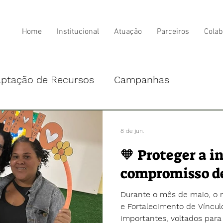
Home
Institucional
Atuação
Parceiros
Colab
aptação de Recursos
Campanhas
8 de jun.
🧡 Proteger a i
compromisso de
Durante o mês de maio, o 
e Fortalecimento de Víncu
importantes, voltados para