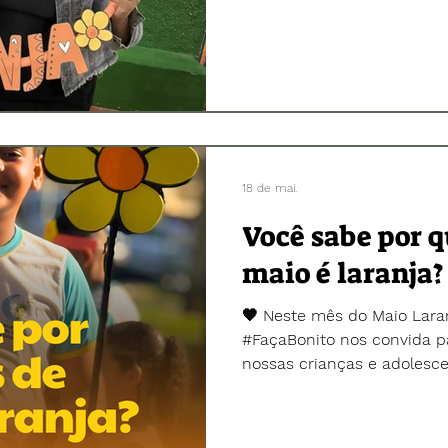
da Educação Infantil. Em 
Laranja, trouxemos para o 
conscientização e o comba
sexual de crianças e adol
as psicólogas Michelly e F
bate-papo acolhedor, comp
valiosas, orientações práti
18 de mai.
Você sabe por q
maio é laranja?
🧡 Neste mês do Maio Lar
#FaçaBonito nos convida p
nossas crianças e adolesc
exploração sexual. O dia 
mobilização nacional, mas a
Especialmente para crianç