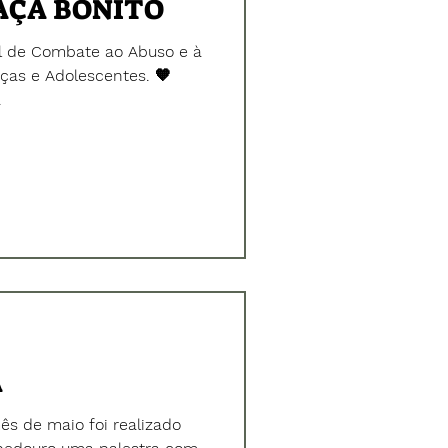
FAÇA BONITO
al de Combate ao Abuso e à
ças e Adolescentes. 🧡
.
A