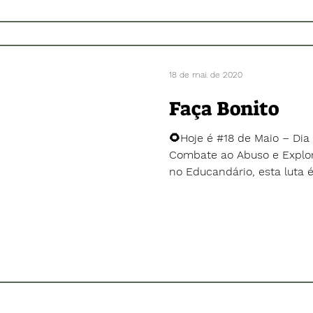
18 de mai. de 2020
Faça Bonito
🌻Hoje é #18 de Maio – Dia
Combate ao Abuso e Explora
no Educandário, esta luta é 