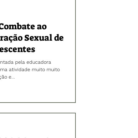
eira, dia 20 de maio, vamos
do movimento “Faç
 Combate ao
oração Sexual de
lescentes
entada pela educadora
 uma atividade muito muito
ão e...