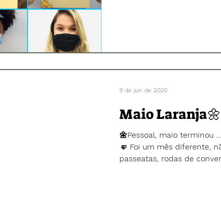
9 de jun. de 2020
Maio Laranja🌼
🌼Pessoal, maio terminou ..
🤛 Foi um mês diferente, n
passeatas, rodas de convers