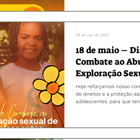
vulnerabilidade social, o a
de instituições sérias, com
de frente que garante dire
de um futuro seguro. Arrast
28 de out. de 2025
18 de maio – Di
Combate ao Abu
Exploração Sex
e Adolescentes 
Hoje reforçamos nosso co
de direitos e a proteção d
adolescentes, para que te
feliz. 🙏🏼🪁 🌻 Em 2025, o 
uma vez o Brasil no mês de
símbolo, que remete à le
primeira infância e evoca 
desenvolvimento saudável 