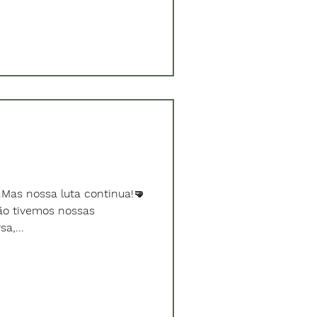
.Mas nossa luta continua!🤜
ão tivemos nossas
a,...