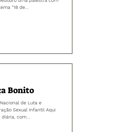
alestra com
tema “18 de...
ça Bonito
 Nacional de Luta e
ção Sexual Infantil Aqui
diária, com...