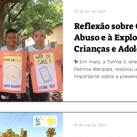
adolescência. 📌 Na terça f
26 de jun. de 2024
participar da caminhada 
Reflexão sobre
Abuso e à Expl
Crianças e Ado
✨ Em maio, a Turma 3, ori
Patrícia Marques, realizou
importante sobre a prevenç
18 de mai. de 2023