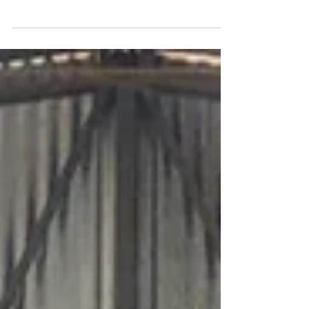
uma data oficial no Brasil, instituída pela
Lei nº 12.641/2012, sancionada em 15 de
maio de 2012. 📜 Este dia nos inspira a
refletir sobre a importância de defender a
dignidade e os direitos fundamentais. No
Educandário, acreditamos que toda
criança e adolescente merece viver com
dignidade, respeito, igualdade e
oportunidades. 👧🏽👦🏼📚🪁 Hoje,
reafirmamos nosso compromisso diário
na luta pela garantia de direitos daqueles
que mais pr