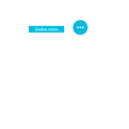
Saiba mais
Menu
Contato
Praça Nivaldo Salvador, 95 - Jardim São
Francisco
Caixa Postal 16 - CEP 14.702-119
Bebedouro - SP
Fone:
(17) 3344-1520
/
98816-3551
contato.educandariobebedouro@gmail.com
A sua solidariedade pode mudar
muitas vidas!