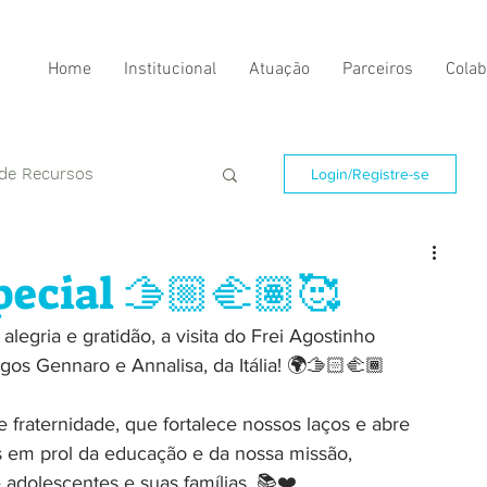
Home
Institucional
Atuação
Parceiros
Colab
 de Recursos
Login/Registre-se
ecial 🫱🏼‍🫲🏽🥰
egria e gratidão, a visita do Frei Agostinho 
gos Gennaro e Annalisa, da Itália! 🌍🫱🏻‍🫲🏾
e fraternidade, que fortalece nossos laços e abre 
s em prol da educação e da nossa missão, 
adolescentes e suas famílias. 📚❤️