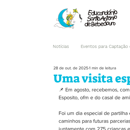
Notícias
Eventos para Captação
28 de out. de 2025
1 min de leitura
Campanhas
Uma visita esp
📌 Em agosto, recebemos, com al
Esposito, ofm e do casal de ami
Foi um dia especial de partilha 
caminhos para futuras parceria
juntamente com 275 crianças e 