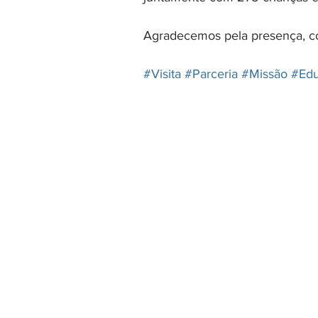
Agradecemos pela presença, co
#Visita
#Parceria
#Missão
#Ed