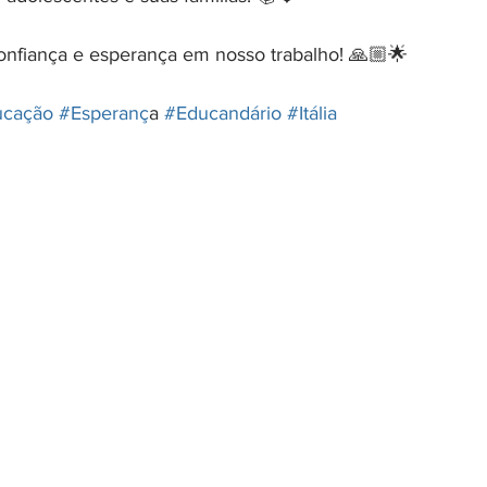
nfiança e esperança em nosso trabalho! 🙏🏼🌟
ucação
#Esperanc
̧a 
#Educandário
#Itália