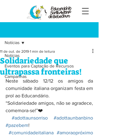
Registre-se
Post
Notícias
11 de out. de 2019
1 min de leitura
Notícias
Solidariedade que
Eventos para Captação de Recursos
ultrapassa fronteiras!
Campanhas
Neste sábado 12/12 os amigos da 
comunidade italiana organizam festa em 
prol ao Educandário.
“Solidariedade amigos, não se agradece, 
comemora-se!”❤️
#adottaunsorriso
#adottaunbanbino
#pazebem
!
#comunidadeitaliana
#amoraopróximo