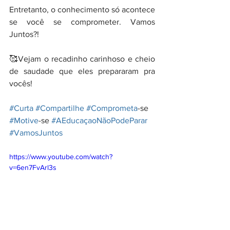
Entretanto, o conhecimento só acontece 
se você se comprometer. Vamos 
Juntos?!
🥰Vejam o recadinho carinhoso e cheio 
de saudade que eles prepararam pra 
vocês!
#Curta
#Compartilhe
#Comprometa
-se 
#Motive
-se 
#AEducaçaoNãoPodeParar
#VamosJuntos
https://www.youtube.com/watch?
v=6en7FvArl3s