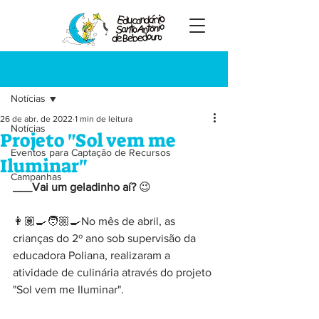
Registre-se
Post
Notícias
26 de abr. de 2022
1 min de leitura
Notícias
Projeto "Sol vem me
Eventos para Captação de Recursos
Iluminar"
Campanhas
___Vai um geladinho aí?
 😉
👩🏽‍🍳🧑🏼‍🍳No mês de abril, as 
crianças do 2º ano sob supervisão da 
educadora Poliana, realizaram a 
atividade de culinária através do projeto 
"Sol vem me Iluminar".