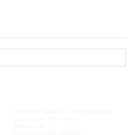
📌 O Educandário expressa seu
profundo agradecimento ao
Deputado Federal Baleia Rossi e
Contato
ao vereador Paulo Bola.
A
Praça Nivaldo Salvador, 95 - Jardim São Francisco
Caixa Postal 16 - CEP 14.702-119
Bebedouro - SP
Fone: (17) 3344-1520 / 98816-3551