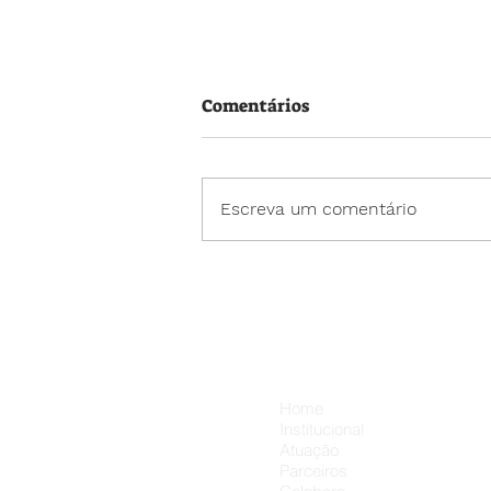
Comentários
Escreva um comentário
Neste Dia dos Pais, cada
presente pode carregar um
carinho a mais. 💛👨‍👦
Menu
Home
Institucional
Atuação
Parceiros