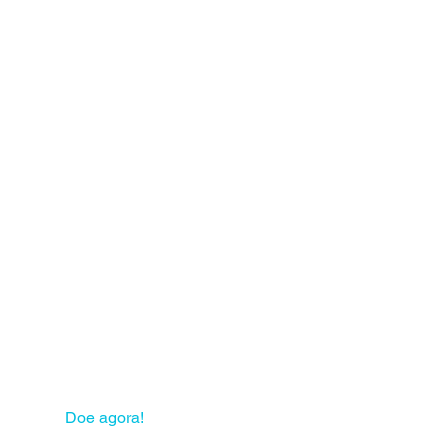
 sua solidariedade pode
mudar muitas vidas!
Doe agora!