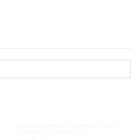
Colônia de Férias 🪁🎉
s 🫂
Contato
A
Praça Nivaldo Salvador, 95 - Jardim São Francisco
Caixa Postal 16 - CEP 14.702-119