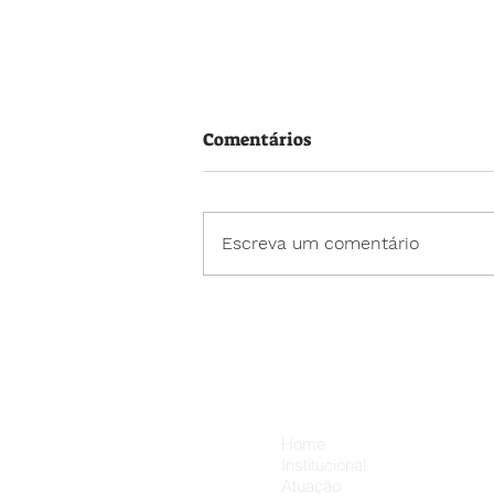
Comentários
Escreva um comentário
20 de julho – Dia dos Amigo
💛
Menu
Home
Institucional
Atuação