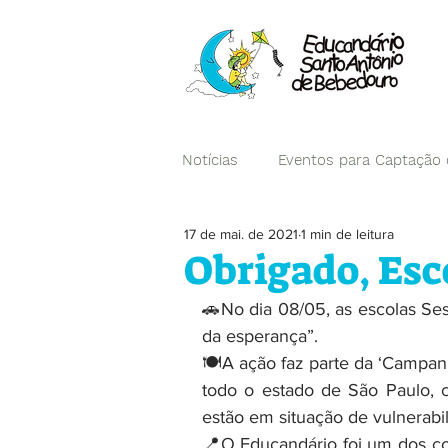
Notícias
Eventos para Captação
17 de mai. de 2021
1 min de leitura
Campanhas
Obrigado, Esco
🚗No dia 08/05, as escolas Ses
da esperança”.
🍽️A ação faz parte da ‘Campan
todo o estado de São Paulo, c
estão em situação de vulnerabil
📍O Educandário foi um dos co