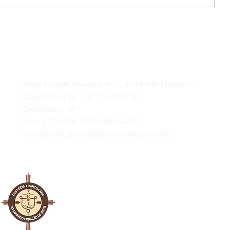
📌 O Educandário expressa seu
profundo agradecimento ao
Deputado Federal Baleia Rossi e
Contato
ao vereador Paulo Bola.
A
Praça Nivaldo Salvador, 95 - Jardim São Francisco
Caixa Postal 16 - CEP 14.702-119
Bebedouro - SP
Fone: (17) 3344-1520 / 98816-3551
contato.educandariobebedouro@gmail.com