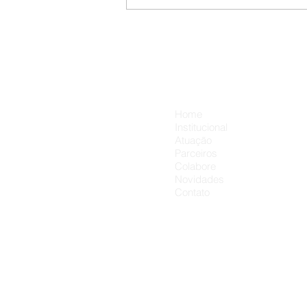
Neste Dia dos Pais, cada
presente pode carregar um
carinho a mais. 💛👨‍👦
Menu
Home
Institucional
Atuação
Parceiros
Colabore
Novidades
Contato