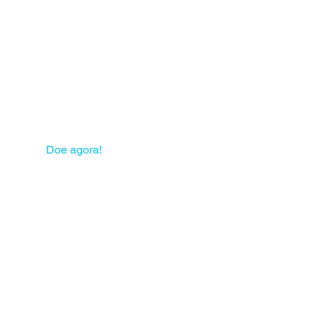
 sua solidariedade pode
mudar muitas vidas!
Doe agora!