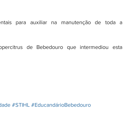
tais para auxiliar na manutenção de toda a 
ercitrus de Bebedouro que intermediou esta 
edade
#STIHL
#EducandárioBebedouro