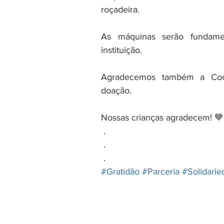
roçadeira.
As máquinas serão fundamen
instituição.
Agradecemos também a Coop
doação.
Nossas crianças agradecem! 💙
 .
 .
 . 
#Gratidão
#Parceria
#Solidari