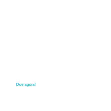
 sua solidariedade pode
mudar muitas vidas!
Doe agora!