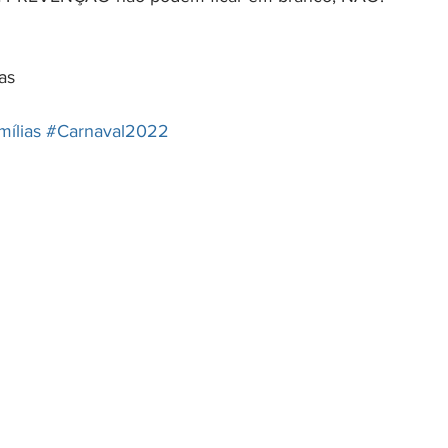
as
ílias
#Carnaval2022