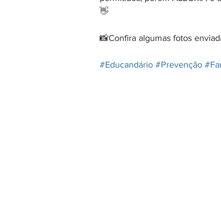
👋
📸Confira algumas fotos enviad
#Educandário
#Prevenção
#Fam