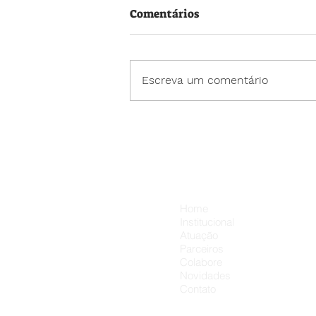
Comentários
Escreva um comentário
20 de julho – Dia dos Amigo
💛
Menu
Home
Institucional
Atuação
Parceiros
Colabore
Novidades
Contato