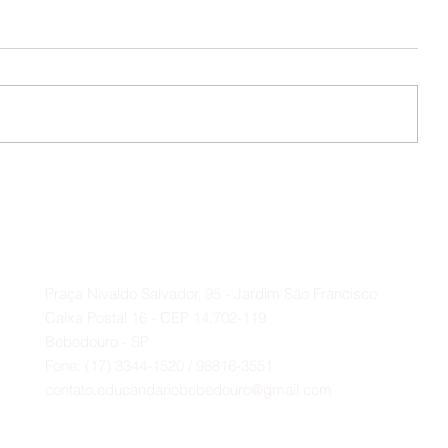
Colônia de Férias 🪁🎉
s 🫂
Contato
A
Praça Nivaldo Salvador, 95 - Jardim São Francisco
Caixa Postal 16 - CEP 14.702-119
Bebedouro - SP
Fone: (17) 3344-1520 / 98816-3551
contato.educandariobebedouro@gmail.com