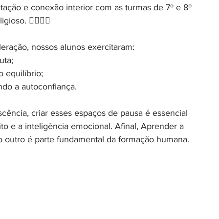
tação e conexão interior com as turmas de 7º e 8º 
gioso. 🧘🏽‍♀️✨
ração, nossos alunos exercitaram:
uta;
 equilíbrio;
endo a autoconfiança.
cência, criar esses espaços de pausa é essencial 
ito e a inteligência emocional. Afinal, Aprender a 
r o outro é parte fundamental da formação humana. 