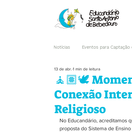
Notícias
Eventos para Captação
13 de abr.
1 min de leitura
Campanhas
🧘🏽🕊️ Momen
Conexão Inter
Religioso
No Educandário, acreditamos qu
proposta do Sistema de Ensino