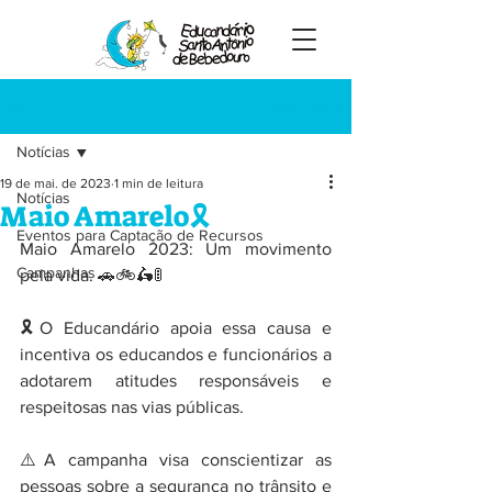
Registre-se
Post
Notícias
19 de mai. de 2023
1 min de leitura
Notícias
Maio Amarelo🎗️
Eventos para Captação de Recursos
Maio Amarelo 2023: Um movimento 
Campanhas
pela vida. 🚗🚲🛵🚦
🎗️O Educandário apoia essa causa e 
incentiva os educandos e funcionários a 
adotarem atitudes responsáveis e 
respeitosas nas vias públicas.
⚠️A campanha visa conscientizar as 
pessoas sobre a segurança no trânsito e 