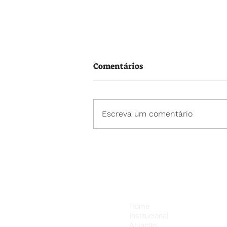
Comentários
Escreva um comentário
20 de julho – Dia dos Amigo
💛
Menu
Home
Institucional
Atuação