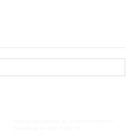
Colônia de Férias 🪁🎉
s 🫂
Contato
A
Praça Nivaldo Salvador, 95 - Jardim São Francisco
Caixa Postal 16 - CEP 14.702-119