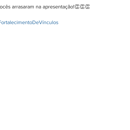
 Vocês arrasaram na apresentação!👏👏👏
FortalecimentoDeVínculos