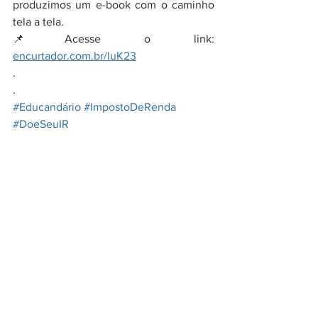
produzimos um e-book com o caminho 
tela a tela. 
📌Acesse o link: 
encurtador.com.br/luK23
.
.
#Educandário
#ImpostoDeRenda
#DoeSeuIR