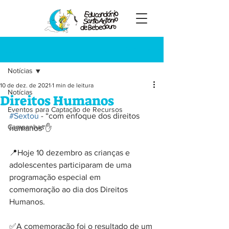
Registre-se
Post
Notícias
10 de dez. de 2021
1 min de leitura
Notícias
Direitos Humanos
Eventos para Captação de Recursos
#Sextou
 - “com enfoque dos direitos 
Campanhas
humanos”✋
📍Hoje 10 dezembro as crianças e 
adolescentes participaram de uma 
programação especial em 
comemoração ao dia dos Direitos 
Humanos.
✅A comemoração foi o resultado de um 