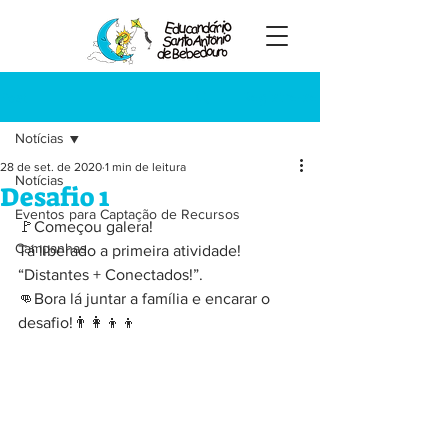
Registre-se
Post
Notícias
28 de set. de 2020
1 min de leitura
Notícias
Desafio 1
Eventos para Captação de Recursos
🚩Começou galera!
Campanhas
Tá liberado a primeira atividade! 
“Distantes + Conectados!”.
👊Bora lá juntar a família e encarar o 
desafio!👨‍👩‍👦‍👦