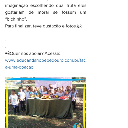
imaginação escolhendo qual fruta eles 
gostariam de morar se fossem um 
“bichinho”.
Para finalizar, teve gustação e fotos.🤗
.
.
.
📲Quer nos apoiar? Acesse: 
www.educandariobebedouro.com.br/fac
a-uma-doacao 