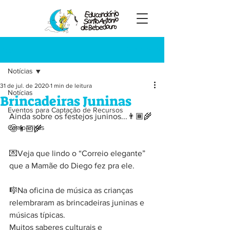
Registre-se
Post
Notícias
31 de jul. de 2020
1 min de leitura
Notícias
Brincadeiras Juninas
Eventos para Captação de Recursos
Ainda sobre os festejos juninos...👨🏾‍🌾
Campanhas
🤠👩🏻‍🌾
💌Veja que lindo o “Correio elegante” 
que a Mamãe do Diego fez pra ele.
🎼Na oficina de música as crianças 
relembraram as brincadeiras juninas e 
músicas típicas.
Muitos saberes culturais e 