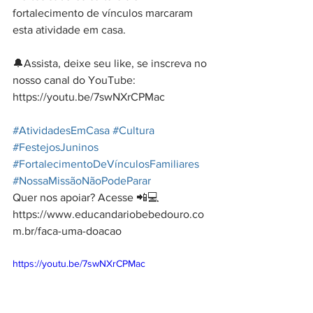
fortalecimento de vínculos marcaram 
esta atividade em casa.
🔔Assista, deixe seu like, se inscreva no 
nosso canal do YouTube: 
https://youtu.be/7swNXrCPMac
#AtividadesEmCasa
#Cultura
#FestejosJuninos
#FortalecimentoDeVínculosFamiliares
#NossaMissãoNãoPodeParar
Quer nos apoiar? Acesse 📲💻
https://www.educandariobebedouro.co
m.br/faca-uma-doacao
https://youtu.be/7swNXrCPMac