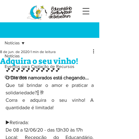
Registre-se
Post
Notícias
8 de jun. de 2020
1 min de leitura
Notícias
Adquira o seu vinho!
Eventos para Captação de Recursos
💕💕💕💕💕💕💕💕💕💕💕
Campanhas
O Dia dos namorados está chegando...
Que tal brindar o amor e praticar a 
solidariedade?🍾🥂
Corra e adquira o seu vinho! A 
quantidade é limitada!
▶️Retirada:
De 08 a 12/06/20 - das 13h30 às 17h
Local: Recepção do Educandário. 