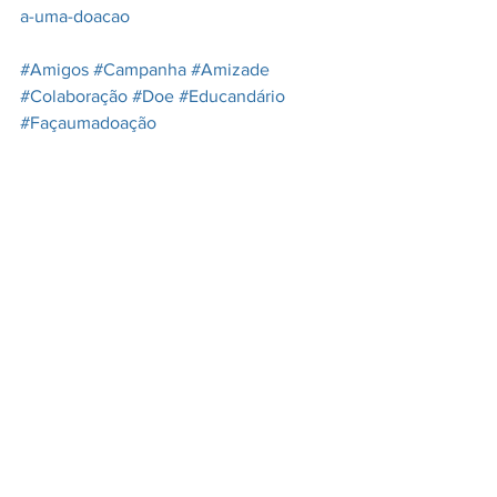
a-uma-doacao
#Amigos
#Campanha
#Amizade
#Colaboração
#Doe
#Educandário
#Façaumadoação