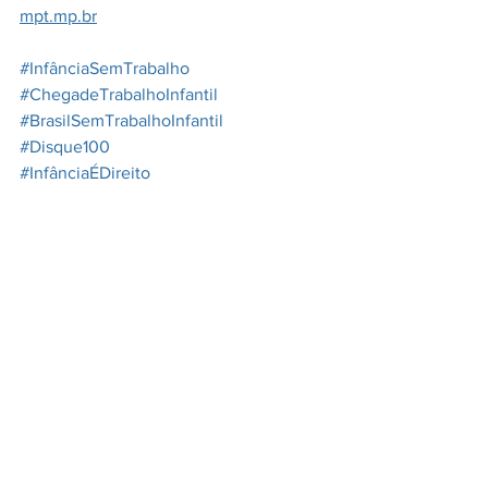
mpt.mp.br
#InfânciaSemTrabalho
#ChegadeTrabalhoInfantil
#BrasilSemTrabalhoInfantil
#Disque100
#InfânciaÉDireito