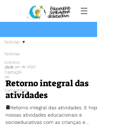
Novidades
Notícias
Notícias
Eventos
para
31 de jan. de 2022
Captação
de
Retorno integral das
Recursos
Campanhas
atividades
📆Retorno integral das atividades. E hoje
nossas atividades educacionais e
socioeducativas com as crianças e
adolescentes recomeçaram com...