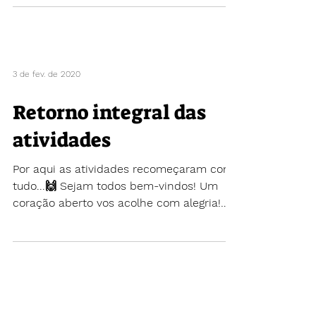
3 de fev. de 2020
Retorno integral das
atividades
Por aqui as atividades recomeçaram com
tudo...🙌 Sejam todos bem-vindos! Um
coração aberto vos acolhe com alegria!
Ter vocês conosco é...
Menu
Contato