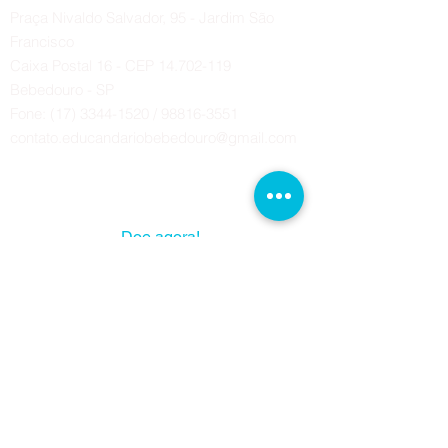
Praça Nivaldo Salvador, 95 - Jardim São
Francisco
Caixa Postal 16 - CEP 14.702-119
Bebedouro - SP
Fone:
(17) 3344-1520
/
98816-3551
contato.educandariobebedouro@gmail.com
A sua solidariedade pode mudar
muitas vidas!
Doe agora!
Obra Social Franciscana da Custódia
Sagrado Coração de Jesus