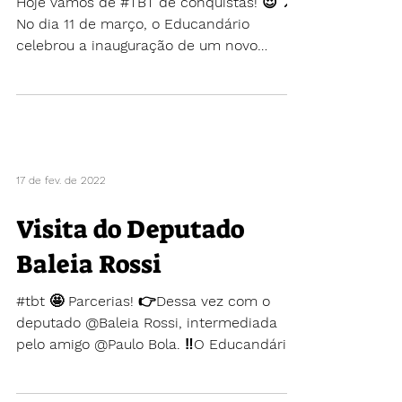
🛝🩵
Hoje vamos de #TBT de conquistas! 😍 📌
No dia 11 de março, o Educandário
celebrou a inauguração de um novo
parque para a Educação...
17 de fev. de 2022
Visita do Deputado
Baleia Rossi
#tbt 🤩 Parcerias! 👉Dessa vez com o
deputado @Baleia Rossi, intermediada
pelo amigo @Paulo Bola. ‼️O Educandário
marcou presença na...