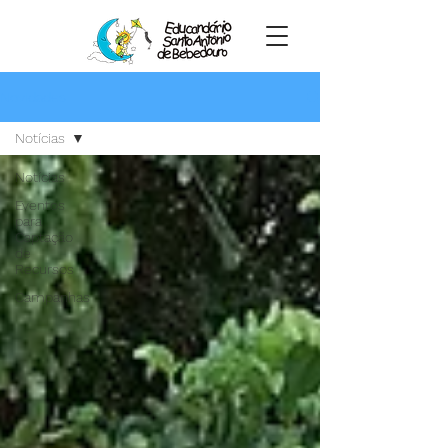
Novidades
Notícias
Notícias
Eventos
para
Captação
de
Recursos
Campanhas