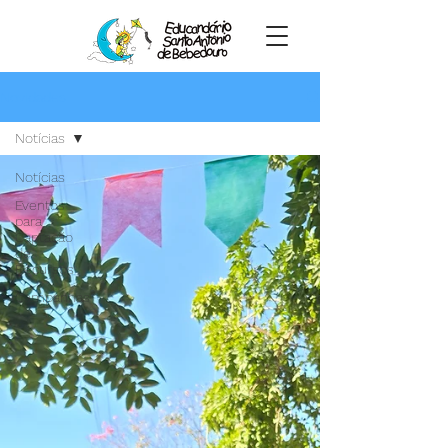
Novidades
Notícias
Notícias
Eventos
para
Captação
de
Recursos
Campanhas