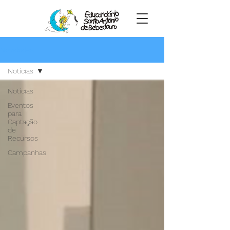
Novidades
Notícias
Notícias
Eventos
para
Captação
de
Recursos
Campanhas