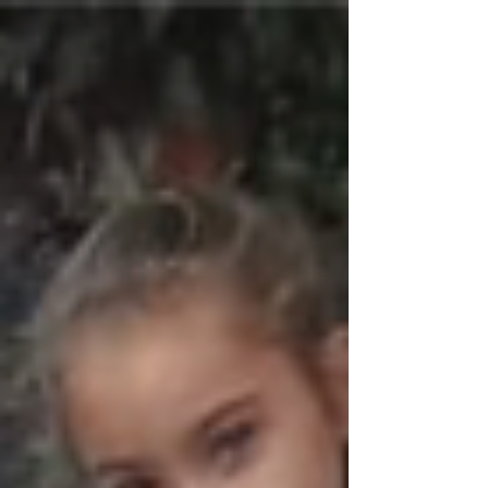
educadora Gisele! Através da técnica do
desenho de observação, nossos
educandos trabalharam a concentração e
a coordenação motora, além de estimular
a atenção aos detalhes, a criatividade e a
expressão artística ✏️🧠💡 Foi um
momento de muito aprendizado,
descoberta e, acima de tudo, de
valorização de um olhar mais atento e