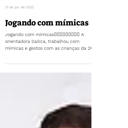
21 de jun. de 2022
Jogando com mímicas
Jogando com mímicas🙆🏻‍♀️🙅🏻‍♀️🙋🏻‍♀️ A
orientadora Sailica, trabalhou com
mímicas e gestos com as crianças da 2ª
fase. Esta atividade...