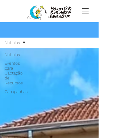
Novidades
Notícias
Notícias
Eventos
para
Captação
de
Recursos
Campanhas