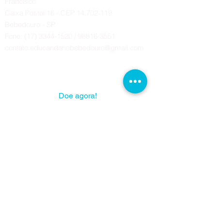
Francisco
Caixa Postal 16 - CEP 14.702-119
Bebedouro - SP
Fone:
(17) 3344-1520
/
98816-3551
contato.educandariobebedouro@gmail.com
A sua solidariedade pode mudar
muitas vidas!
Doe agora!
Obra Social Franciscana da Custódia
Sagrado Coração de Jesus