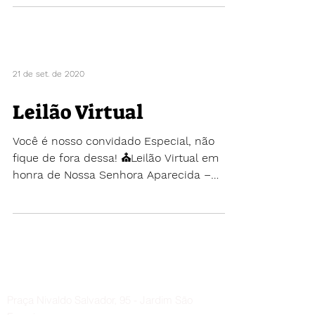
21 de set. de 2020
Leilão Virtual
Você é nosso convidado Especial, não
fique de fora dessa! ⛪Leilão Virtual em
honra de Nossa Senhora Aparecida –
Povoado de Andes 🎤🎁...
Menu
Contato
Praça Nivaldo Salvador, 95 - Jardim São