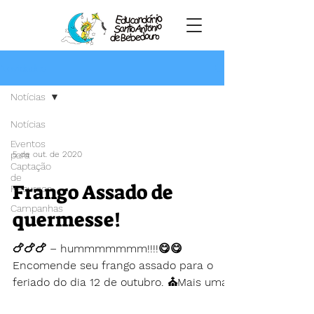
Novidades
Notícias
Notícias
Eventos
para
5 de out. de 2020
Captação
de
Frango Assado de
Recursos
Campanhas
quermesse!
🍗🍗🍗 – hummmmmmm!!!!😋😋
Encomende seu frango assado para o
feriado do dia 12 de outubro. ⛪Mais uma
ação da Comissão organizadora da...