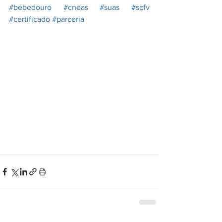
#bebedouro
#cneas
#suas
#scfv
#certificado
#parceria