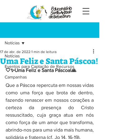
Registre-se
Post
Notícias
17 de abr. de 2022
1 min de leitura
Notícias
Uma Feliz e Santa Páscoa!
Eventos para Captação de Recursos
🤍✨Uma Feliz e Santa Páscoa!🙏
Campanhas
Que a Páscoa repercuta em nossas vidas 
como uma força que brota de dentro, 
fazendo renascer em nossos corações a 
certeza da presença do Cristo 
ressuscitado, cuja graça atua em nós 
como força de um amor que transforma, 
abrindo-nos para uma vida mais humana, 
solidária e fraterna (cf. Jo 14, 16-19).