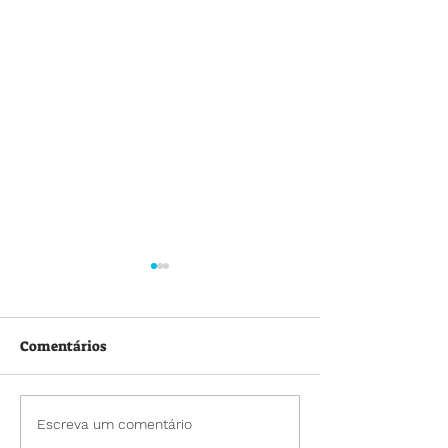
Comentários
Colônia de Férias 🪁🎉
Escreva um comentário
📚📌 Conferênc