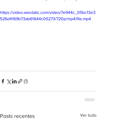
https://video.wixstatic.com/video/7e944c_05bc13e3
526d4169b73ab61644c05273/720p/mp4/file.mp4
Ver tudo
Posts recentes