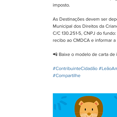
imposto.
As Destinações devem ser depos
Municipal dos Direitos da Cria
C/C 130.251-5, CNPJ do fundo:
recibo ao CMDCA e informar a 
📲 Baixe o modelo de carta de 
#ContribuinteCidadão
#LeãoAm
#Compartilhe