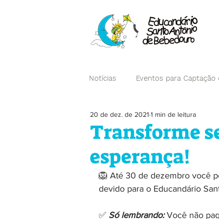
Notícias
Eventos para Captação
20 de dez. de 2021
1 min de leitura
Campanhas
Transforme s
esperança!
🦁 Até 30 de dezembro você po
devido para o Educandário San
✅ 
Só lembrando:
Você não paga