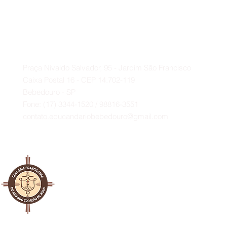
Você sabe por que o mês de maio
é laranja? 🧡🌼
Contato
A
Praça Nivaldo Salvador, 95 - Jardim São Francisco
Caixa Postal 16 - CEP 14.702-119
Bebedouro - SP
Fone: (17) 3344-1520 / 98816-3551
contato.educandariobebedouro@gmail.com
al Franciscana da Custódia