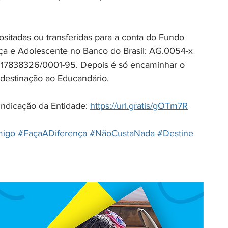
itadas ou transferidas para a conta do Fundo 
nça e Adolescente no Banco do Brasil: AG.0054-x 
 17838326/0001-95. Depois é só encaminhar o 
destinação ao Educandário.
indicação da Entidade: 
https://url.gratis/gOTm7R
igo
#FaçaADiferença
#NãoCustaNada
#Destine