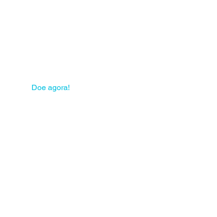
 sua solidariedade pode
mudar muitas vidas!
Doe agora!