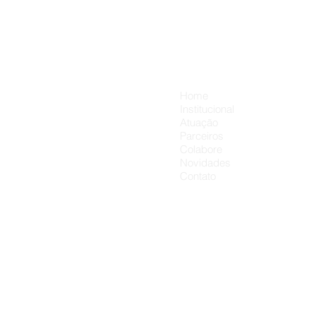
🛒❤️ Campanha “Troco
Solidário”
Menu
Home
Institucional
Atuação
Parceiros
Colabore
Novidades
Contato
Obra Soci