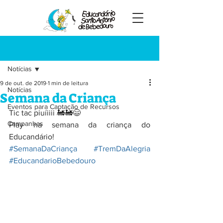
Registre-se
Post
Notícias
9 de out. de 2019
1 min de leitura
Notícias
Semana da Criança
Eventos para Captação de Recursos
Tic tac piuíiiii 🚂🚂😄
Campanhas
Play na semana da criança do 
Educandário!
#SemanaDaCriança
#TremDaAlegria
#EducandarioBebedouro