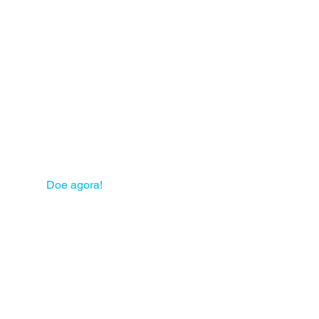
 sua solidariedade pode
mudar muitas vidas!
Doe agora!