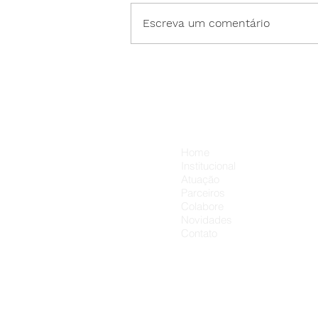
Escreva um comentário
20 de julho – Dia dos Amigo
💛
Menu
Home
Institucional
Atuação
Parceiros
Colabore
Novidades
Contato