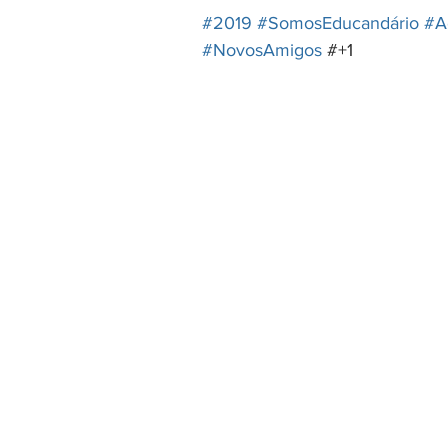
#2019
#SomosEducandário
#A
#NovosAmigos
 #+1