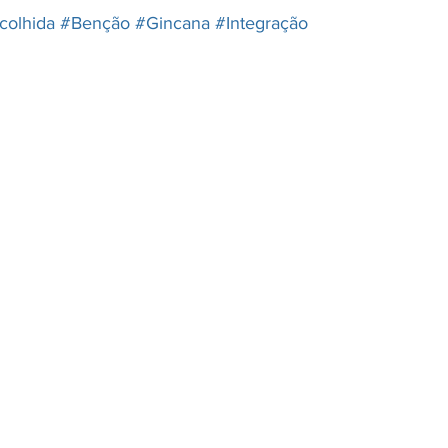
colhida
#Benção
#Gincana
#Integração