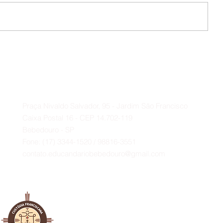
Colônia de Férias 🪁🎉
s 🫂
Contato
A
Praça Nivaldo Salvador, 95 - Jardim São Francisco
Caixa Postal 16 - CEP 14.702-119
Bebedouro - SP
Fone: (17) 3344-1520 / 98816-3551
contato.educandariobebedouro@gmail.com