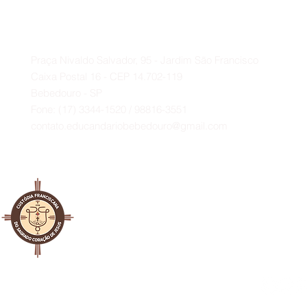
profundo agradecimento ao
Deputado Federal Baleia Rossi e
Contato
ao vereador Paulo Bola.
A
Praça Nivaldo Salvador, 95 - Jardim São Francisco
Caixa Postal 16 - CEP 14.702-119
Bebedouro - SP
Fone: (17) 3344-1520 / 98816-3551
contato.educandariobebedouro@gmail.com
al Franciscana da Custódia
ado Coração de Jesus