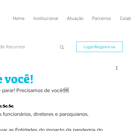
Home
Institucional
Atuação
Parceiros
Colab
 de Recursos
Login/Registre-se
 você!
parar! Precisamos de você!🆘
️🏍️🏍️ 
uncionários, diretores e paroquianos.
lvar as Entidades do impacto da pandemia do 