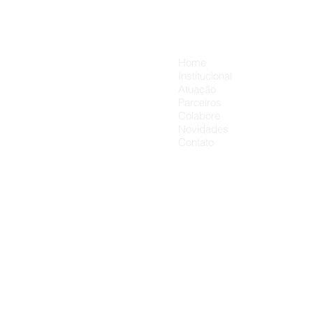
presente pode carregar um
carinho a mais. 💛👨‍👦
Menu
Home
Institucional
Atuação
Parceiros
Colabore
Novidades
Contato
Obra Soci
Sagr