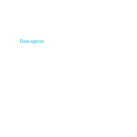
 sua solidariedade pode
mudar muitas vidas!
Doe agora!