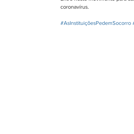
coronavírus.
#AsInstituiçõesPedemSocorro