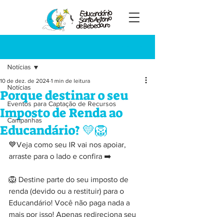
Registre-se
Post
Notícias
10 de dez. de 2024
1 min de leitura
Notícias
Porque destinar o seu
Eventos para Captação de Recursos
Imposto de Renda ao
Campanhas
Educandário? 💛🦁
💙Veja como seu IR vai nos apoiar, 
arraste para o lado e confira ➡️
🦁 Destine parte do seu imposto de 
renda (devido ou a restituir) para o 
Educandário! Você não paga nada a 
mais por isso! Apenas redireciona seu 