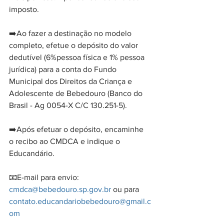
imposto.
➡️Ao fazer a destinação no modelo 
completo, efetue o depósito do valor 
dedutível (6%pessoa física e 1% pessoa 
jurídica) para a conta do Fundo 
Municipal dos Direitos da Criança e 
Adolescente de Bebedouro (Banco do 
Brasil - Ag 0054-X C/C 130.251-5).
➡️Após efetuar o depósito, encaminhe 
o recibo ao CMDCA e indique o 
Educandário.
📧E-mail para envio: 
cmdca@bebedouro.sp.gov.br
 ou para 
contato.educandariobebedouro@gmail.c
om