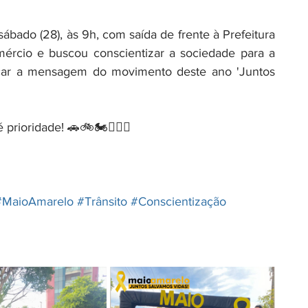
sábado (28), às 9h, com saída de frente à Prefeitura 
ércio e buscou conscientizar a sociedade para a 
orçar a mensagem do movimento deste ano 'Juntos 
prioridade! 🚗🚲🏍️🚶🏼‍♀️ 
#MaioAmarelo
#Trânsito
#Conscientização