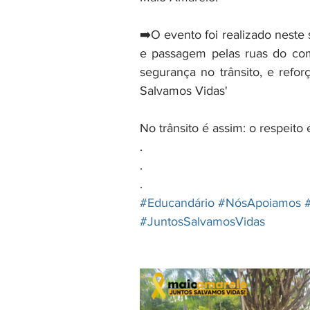
➡️O evento foi realizado neste 
e passagem pelas ruas do com
segurança no trânsito, e ref
Salvamos Vidas'
No trânsito é assim: o respeito é 
.
.
.
#Educandário
#NósApoiamos
#JuntosSalvamosVidas