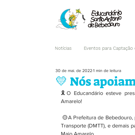
Notícias
Eventos para Captação
30 de mai. de 2022
1 min de leitura
Campanhas
💛 Nós apoia
🎗️O Educandário esteve pre
Amarelo!
 🟡A Prefeitura de Bebedouro, por meio do Departamento Municipal de Trânsito e 
Transporte (DMTT), e demais p
Maio Amarelo.