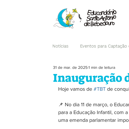
Notícias
Eventos para Captação
31 de mar. de 2025
1 min de leitura
Campanhas
Inauguração d
Hoje vamos de 
#TBT
 de conqui
📌 No dia 11 de março, o Educ
para a Educação Infantil, com 
uma emenda parlamentar imposit