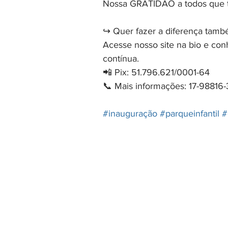
Nossa GRATIDÃO a todos que t
↪️ Quer fazer a diferença tam
Acesse nosso site na bio e co
contínua.
📲 Pix: 51.796.621/0001-64
📞 Mais informações: 17-98816
#inauguração
#parqueinfantil
#