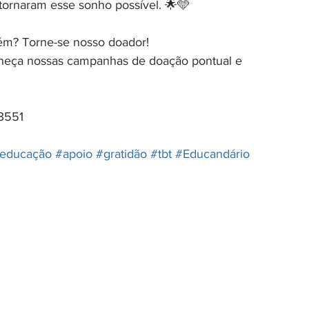
ornaram esse sonho possível. 🌟🩵
bém? Torne-se nosso doador!
nheça nossas campanhas de doação pontual e 
-3551
educação
#apoio
#gratidão
#tbt
#Educandário