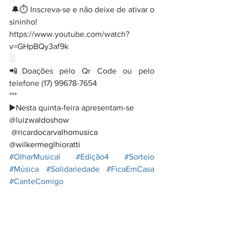
 🔔⏱️ Inscreva-se e não deixe de ativar o 
sininho! 
https://www.youtube.com/watch?
v=GHpBQy3af9k
⠀
📲Doações pelo Qr Code ou pelo 
telefone (17) 99678-7654
***
▶️Nesta quinta-feira apresentam-se
@luizwaldoshow
@ricardocarvalhomusica 
@wilkermeglhioratti
#OlharMusical
#Edição4
#Sorteio
#Música
#Solidariedade
#FicaEmCasa
#CanteComigo