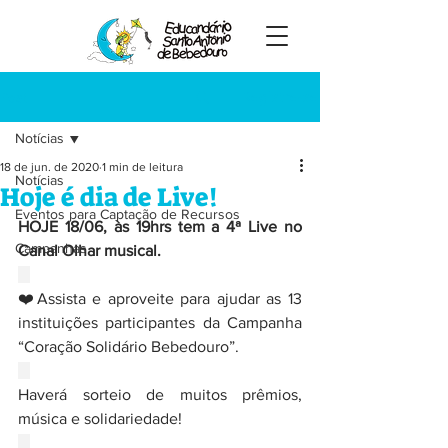
Registre-se
Post
Notícias
18 de jun. de 2020
1 min de leitura
Notícias
Hoje é dia de Live!
Eventos para Captação de Recursos
HOJE 18/06, às 19hrs tem a 4ª Live no 
Campanhas
Canal Olhar musical.
⠀
❤️Assista e aproveite para ajudar as 13 
instituições participantes da Campanha 
“Coração Solidário Bebedouro”.
⠀
Haverá sorteio de muitos prêmios, 
música e solidariedade!
⠀