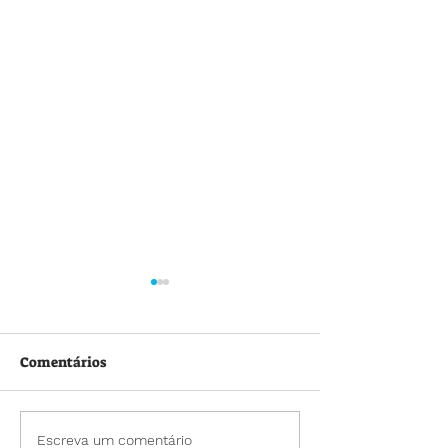
Comentários
📌 O Educandário
💛🎒 Um novo ci
Escreva um comentário