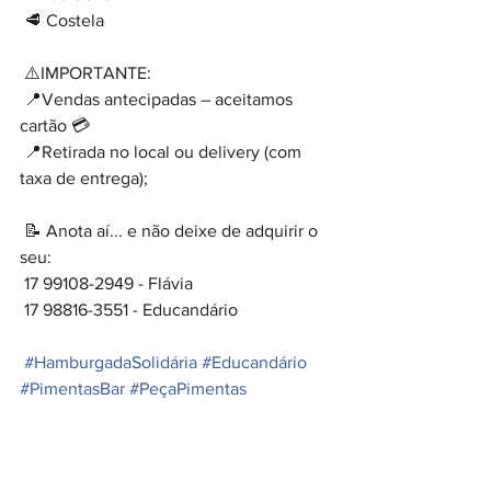
🥩 Costela⠀
⠀
⚠️IMPORTANTE: ⠀
📍Vendas antecipadas – aceitamos 
cartão 💳⠀
📍Retirada no local ou delivery (com 
taxa de entrega); ⠀⠀
⠀
📝 Anota aí... e não deixe de adquirir o 
seu: ⠀
17 99108-2949 - Flávia⠀
17 98816-3551 - Educandário⠀
⠀
#
HamburgadaSolidária
#
Educandário
#
PimentasBar
#
PeçaPimentas