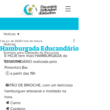
Registre-se
Post
Notícias
1 de jul. de 2020
1 min de leitura
Notícias
Hamburgada Educandário
Eventos para Captação de Recursos
E HOJE tem mais HAMBURGADA do 
Campanhas
EDUCANDÁRIO realizada pelo 
Pimenta's Bar. ⠀
⠀
🕖 a partir das 19h⠀
⠀
🍔PÃO DE BRIOCHE, com um delicioso 
hamburguer artesanal e moldado na 
hora. ⠀
🥩 Carne ⠀
🥩 Cordeiro ⠀