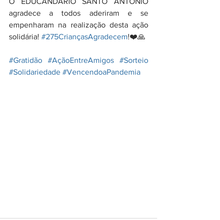
O EDUCANDÁRIO SANTO ANTÔNIO 
agradece a todos aderiram e se 
empenharam na realização desta ação 
solidária! 
#275CriançasAgradecem
!❤️🙏
#Gratidão
#AçãoEntreAmigos
#Sorteio
#Solidariedade
#VencendoaPandemia