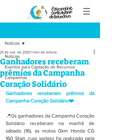
Registre-se
Post
Notícias
21 de out. de 2021
1 min de leitura
Notícias
Ganhadores receberam
Eventos para Captação de Recursos
prêmios da Campanha
Campanhas
Coração Solidário
Ganhadores receberam prêmios da 
Campanha Coração Solidário❤️
📍Os ganhadores da Campanha Coração 
Solidário receberam na manhã de 
sábado (16), as motos 0km Honda CG 
160 Start, cujo sorteio foi realizado pela 