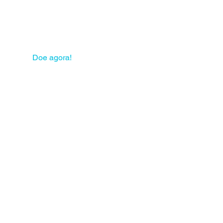
 sua solidariedade pode
mudar muitas vidas!
Doe agora!