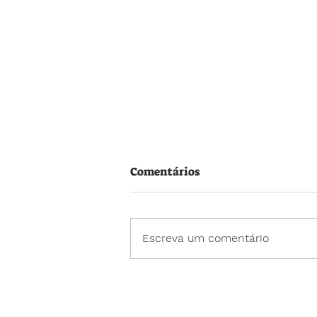
Comentários
Escreva um comentário
Neste Dia dos Pais, cada
presente pode carregar um