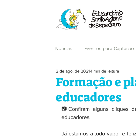
Notícias
Eventos para Captação
2 de ago. de 2021
1 min de leitura
Campanhas
Formação e p
educadores
📷Confiram alguns cliques d
educadores.
Já estamos a todo vapor e fel