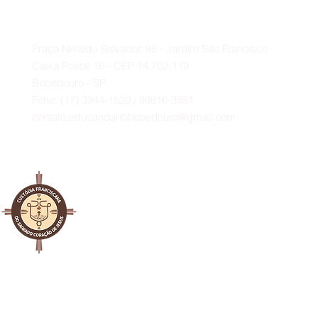
Deputado Federal Baleia Rossi e
Contato
ao vereador Paulo Bola.
A
Praça Nivaldo Salvador, 95 - Jardim São Francisco
Caixa Postal 16 - CEP 14.702-119
Bebedouro - SP
Fone: (17) 3344-1520 / 98816-3551
contato.educandariobebedouro@gmail.com
al Franciscana da Custódia
ado Coração de Jesus