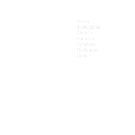
carinho a mais. 💛👨‍👦
Menu
Home
Institucional
Atuação
Parceiros
Colabore
Novidades
Contato
Obra Soci
Sagr