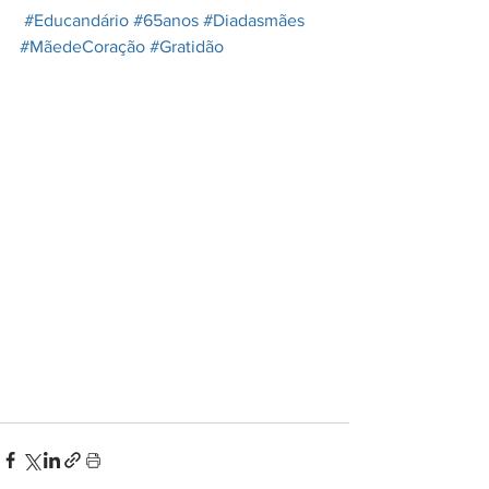
#Educandário
#65anos
#Diadasmães
#MãedeCoração
#Gratidão