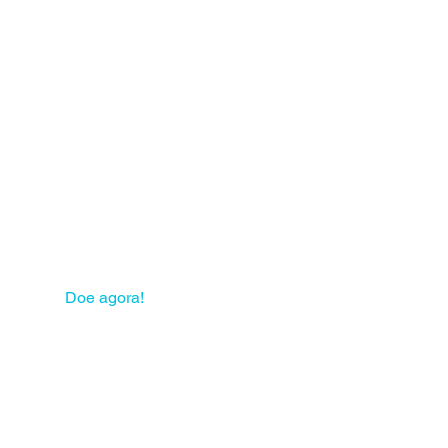
 sua solidariedade pode
mudar muitas vidas!
Doe agora!