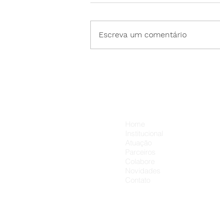
Escreva um comentário
Neste Dia dos Pais, cada
presente pode carregar um
carinho a mais. 💛👨‍👦
Menu
Home
Institucional
Atuação
Parceiros
Colabore
Novidades
Contato