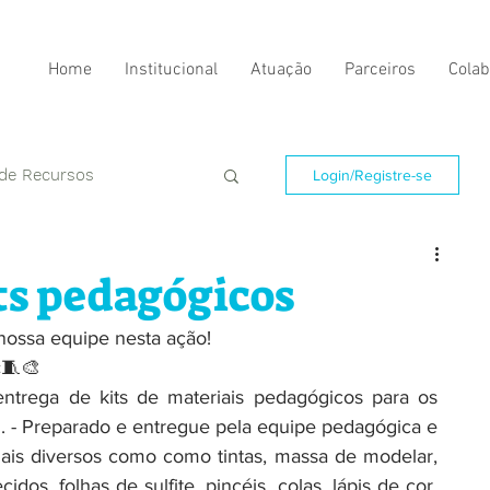
Home
Institucional
Atuação
Parceiros
Colab
 de Recursos
Login/Registre-se
ts pedagógicos
nossa equipe nesta ação!
️🧵🎨
 entrega de kits de materiais pedagógicos para os 
. - Preparado e entregue pela equipe pedagógica e 
ais diversos como como tintas, massa de modelar, 
cidos, folhas de sulfite, pincéis, colas, lápis de cor, 