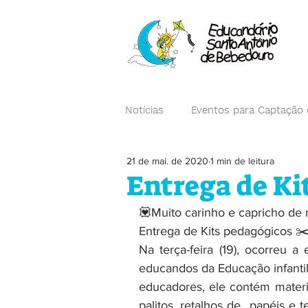
Notícias
Eventos para Captação
21 de mai. de 2020
1 min de leitura
Campanhas
Entrega de Ki
💟Muito carinho e capricho de 
Entrega de Kits pedagógicos ✂
Na terça-feira (19), ocorreu a
educandos da Educação infantil
educadores, ele contém materi
palitos, retalhos de  papéis e te