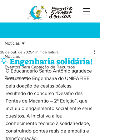
Registre-se
Post
Notícias
28 de out. de 2025
1 min de leitura
Notícias
💡 Engenharia solidária!
Eventos para Captação de Recursos
O Educandário Santo Antônio agradece 
Campanhas
ao curso de Engenharia do UNIFAFIBE 
pela doação de cestas básicas, 
resultado do concurso “Desafio das 
Pontes de Macarrão – 2ª Edição”, que 
incluiu o engajamento social entre seus 
quesitos. A iniciativa aliou 
conhecimento técnico à solidariedade, 
construindo pontes reais de empatia e 
transformação.