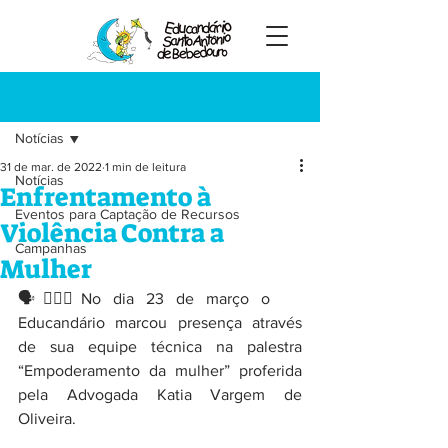
Registre-se
Post
Notícias
31 de mar. de 2022
1 min de leitura
Notícias
Enfrentamento à
Eventos para Captação de Recursos
Violência Contra a
Campanhas
Mulher
🗣️🙋🏻‍♀️No dia 23 de março o 
Educandário marcou presença através 
de sua equipe técnica na palestra 
“Empoderamento da mulher” proferida 
pela Advogada Katia Vargem de 
Oliveira. 