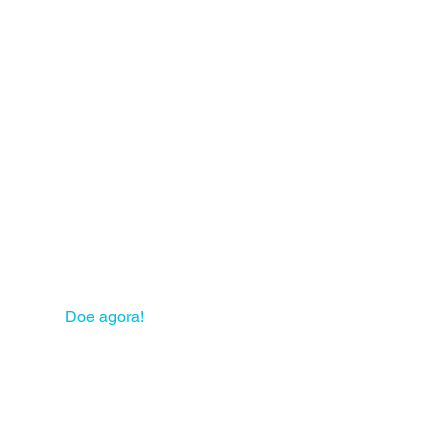
 sua solidariedade pode
mudar muitas vidas!
Doe agora!