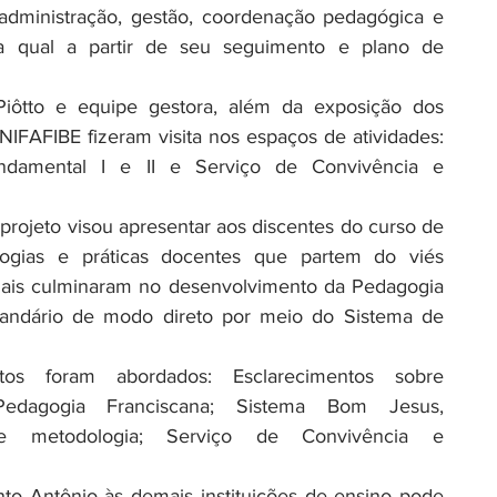
(administração, gestão, coordenação pedagógica e 
da qual a partir de seu seguimento e plano de 
Piôtto e equipe gestora, além da exposição dos 
IFAFIBE fizeram visita nos espaços de atividades: 
undamental I e II e Serviço de Convivência e 
projeto visou apresentar aos discentes do curso de 
gias e práticas docentes que partem do viés 
quais culminaram no desenvolvimento da Pedagogia 
candário de modo direto por meio do Sistema de 
os foram abordados: Esclarecimentos sobre 
edagogia Franciscana; Sistema Bom Jesus, 
 e metodologia; Serviço de Convivência e 
to Antônio às demais instituições de ensino pode 