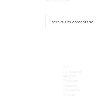
Escreva um comentário
Neste Dia dos Pais, cada
presente pode carregar um
carinho a mais. 💛👨‍👦
Menu
Home
Institucional
Atuação
Parceiros
Colabore
Novidades
Contato