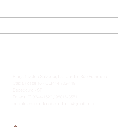
📌 O Educandário expressa seu
profundo agradecimento ao
Deputado Federal Baleia Rossi e
Contato
ao vereador Paulo Bola.
A
Praça Nivaldo Salvador, 95 - Jardim São Francisco
Caixa Postal 16 - CEP 14.702-119
Bebedouro - SP
Fone: (17) 3344-1520 / 98816-3551
contato.educandariobebedouro@gmail.com