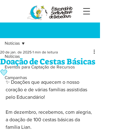
Registre-se
Post
Notícias
20 de jan. de 2025
1 min de leitura
Notícias
Doação de Cestas Básicas
Eventos para Captação de Recursos
💛
Campanhas
✨ Doações que aquecem o nosso 
coração e de várias famílias assistidas 
pelo Educandário!
Em dezembro, recebemos, com alegria, 
a doação de 100 cestas básicas da 
família Lian.