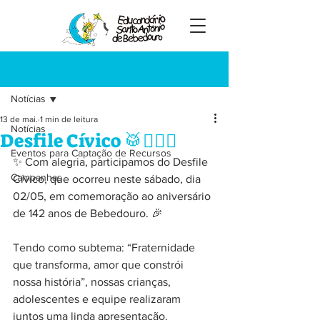
Registre-se
Post
Notícias
13 de mai.
1 min de leitura
Notícias
Desfile Cívico 🥁💂🏽‍♂️
Eventos para Captação de Recursos
✨ Com alegria, participamos do Desfile 
Campanhas
Cívico, que ocorreu neste sábado, dia 
02/05, em comemoração ao aniversário 
de 142 anos de Bebedouro. 🎉
Tendo como subtema: “Fraternidade 
que transforma, amor que constrói 
nossa história”, nossas crianças, 
adolescentes e equipe realizaram 
juntos uma linda apresentação.