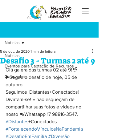
Registre-se
Post
Notícias
5 de out. de 2020
1 min de leitura
Notícias
Desafio 3 - Turmas 2 até 9
Eventos para Captação de Recursos
Olá galera das turmas 02 até 9!👋
Campanhas
▶️Segue o desafio de hoje, 05 de 
outubro
Seguimos  Distantes+Conectados!
Divirtam-se! E não esqueçam de 
compartilhar suas fotos e vídeos no 
nosso 📲Whatsapp 17 98816-3547.
#Distantes
+Conectados 
#FortalecendoVínculosNaPandemia
#DesafioEmFamília
#Diversão